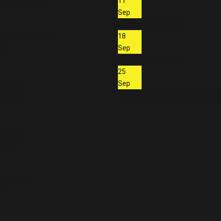
tz Hall in Tirol
11
Sep
Hoskowetz Stefanie
ieversammlung
18
rol
Sep
Pletzenauer Michael
25
rabend
Sep
enheim
Vorstand - Kompanieversamml
rabend
enheim
njahrtag
rol