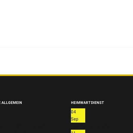
 ALLGEMEIN
HEIMWARTDIENST
04
Sep
est - 50 Jahre Straubschützen
Hoskowetz Stefanie