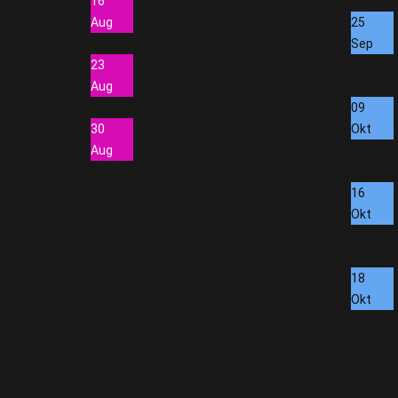
16
Stiftspla
Aug
25
Heubacher Lisa
Sep
23
Kompan
Aug
Hall in Ti
Pletzenauer Michael
09
30
Okt
Aug
Exerzie
Heubacher Matthias
Schütz
16
Okt
Exerzie
Schütz
18
Okt
Schütze
Hall in Ti
Wir benutzen Cookies