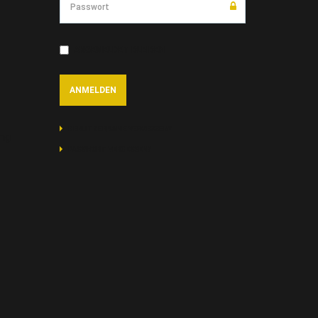
ANGEMELDET BLEIBEN
BENUTZERNAME VERGESSEN?
ung
PASSWORT VERGESSEN?