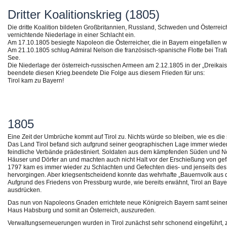
Dritter Koalitionskrieg (1805)
Die dritte Koalition bildeten Großbritannien, Russland, Schweden und Österreich
vernichtende Niederlage in einer Schlacht ein.
Am 17.10.1805 besiegte Napoleon die Österreicher, die in Bayern eingefallen w
Am 21.10.1805 schlug Admiral Nelson die französisch-spanische Flotte bei Trafa
See.
Die Niederlage der österreich-russischen Armeen am 2.12.1805 in der „Dreikaise
beendete diesen Krieg.beendete Die Folge aus diesem Frieden für uns:
Tirol kam zu Bayern!
1805
Eine Zeit der Umbrüche kommt auf Tirol zu. Nichts würde so bleiben, wie es die
Das Land Tirol befand sich aufgrund seiner geographischen Lage immer wieder i
feindliche Verbände prädestiniert. Soldaten aus dem kämpfenden Süden und No
Häuser und Dörfer an und machten auch nicht Halt vor der Erschießung von gef
1797 kam es immer wieder zu Schlachten und Gefechten dies- und jenseits des 
hervorgingen. Aber kriegsentscheidend konnte das wehrhafte „Bauernvolk aus d
Aufgrund des Friedens von Pressburg wurde, wie bereits erwähnt, Tirol an Ba
ausdrücken.
Das nun von Napoleons Gnaden errichtete neue Königreich Bayern samt seiner g
Haus Habsburg und somit an Österreich, auszureden.
Verwaltungserneuerungen wurden in Tirol zunächst sehr schonend eingeführt, 