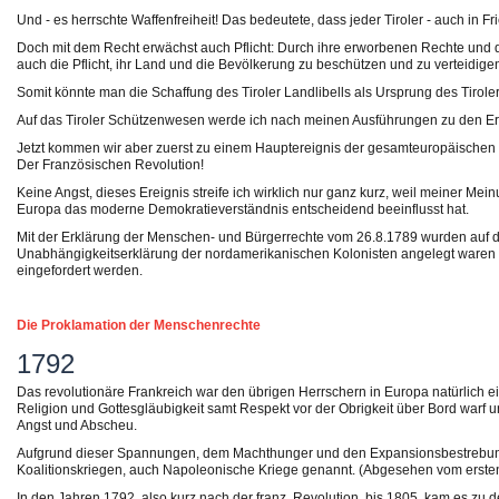
Und - es herrschte Waffenfreiheit! Das bedeutete, dass jeder Tiroler - auch in Fr
Doch mit dem Recht erwächst auch Pflicht: Durch ihre erworbenen Rechte und di
auch die Pflicht, ihr Land und die Bevölkerung zu beschützen und zu verteidige
Somit könnte man die Schaffung des Tiroler Landlibells als Ursprung des Tiro
Auf das Tiroler Schützenwesen werde ich nach meinen Ausführungen zu den E
Jetzt kommen wir aber zuerst zu einem Hauptereignis der gesamteuropäischen
Der Französischen Revolution!
Keine Angst, dieses Ereignis streife ich wirklich nur ganz kurz, weil meiner Me
Europa das moderne Demokratieverständnis entscheidend beeinflusst hat.
Mit der Erklärung der Menschen- und Bürgerrechte vom 26.8.1789 wurden auf dem
Unabhängigkeitserklärung der nordamerikanischen Kolonisten angelegt waren u
eingefordert werden.
Die Proklamation der Menschenrechte
1792
Das revolutionäre Frankreich war den übrigen Herrschern in Europa natürlich ei
Religion und Gottesgläubigkeit samt Respekt vor der Obrigkeit über Bord warf un
Angst und Abscheu.
Aufgrund dieser Spannungen, dem Machthunger und den Expansionsbestrebun
Koalitionskriegen, auch Napoleonische Kriege genannt. (Abgesehen vom ersten
In den Jahren 1792, also kurz nach der franz. Revolution, bis 1805, kam es zu d