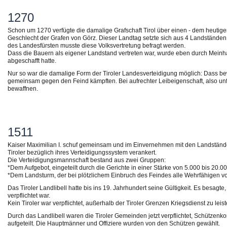
1270
Schon um 1270 verfügte die damalige Grafschaft Tirol über einen - dem heutige
Geschlecht der Grafen von Görz. Dieser Landtag setzte sich aus 4 Landstände
des Landesfürsten musste diese Volksvertretung befragt werden.
Dass die Bauern als eigener Landstand vertreten war, wurde eben durch Meinhard
abgeschafft hatte.
Nur so war die damalige Form der Tiroler Landesverteidigung möglich: Dass b
gemeinsam gegen den Feind kämpften. Bei aufrechter Leibeigenschaft, also unfr
bewaffnen.
1511
Kaiser Maximilian I. schuf gemeinsam und im Einvernehmen mit den Landständen
Tiroler bezüglich ihres Verteidigungssystem verankert.
Die Verteidigungsmannschaft bestand aus zwei Gruppen:
*Dem Aufgebot, eingeteilt durch die Gerichte in einer Stärke von 5.000 bis 20.
*Dem Landsturm, der bei plötzlichem Einbruch des Feindes alle Wehrfähigen vo
Das Tiroler Landlibell hatte bis ins 19. Jahrhundert seine Gültigkeit. Es besagt
verpflichtet war.
Kein Tiroler war verpflichtet, außerhalb der Tiroler Grenzen Kriegsdienst zu leist
Durch das Landlibell waren die Tiroler Gemeinden jetzt verpflichtet, Schützen
aufgeteilt. Die Hauptmänner und Offiziere wurden von den Schützen gewählt.