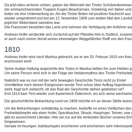
Da jetzt alles verloren schien, gaben die Mehrzahl der Tiroler Schützenkomma
der einmarschierenden Truppen Eugen Beauharnais, Vizekönig von Italien und St
boten sie ihre Unterwerfung an. Als die Tiroler Boten mit positiver Nachricht a
wieder umgestimmt und bot am 12. November 1809 zum letzten Mal den Landstur
jeglicher Widerstand zwecklos war.
Die Franzosen besetzten das Land und nahmen die Verfolgung der Anführer auf,
Andreas Hofer versteckte sich zunächst auf der Pfandler Alm in Südtirol, zusa
er auch nach einem Verrat seines ehemaligen Weggefährten Raffl von den Fr
1810
Andreas Hofer wird nach Mantua gebracht, wo er am 20. Februar 1810 von franz
erschossen wird!
Seine mutige Haltung angesichts des Todes in Mantua ließen ihn zum Helden ge
Um seine Person wird sich in der Folge der Heldenmythos des Tiroler Freiheitsk
Natürlich war es nun mit der sehr bewegten Geschichte Tirols nicht zu Ende!
Unmittelbar nach diesen Ereignissen wurde Tirol schon über Auftrag Napoleons i
sieht, fragt sich vielleicht, ob das Rad der Geschichte stehen geblieben ist?
Erst 1814 kam Tirol wieder zum Kaiserreich Österreich, wo sich seine wechselvol
Die geschichtliche Betrachtung rund um 1809 möchte ich an dieser Stelle been
Um die Betrachtungen vollständig zu machen, bedürfte es eines Vielfachen des 
Freiheitskämpfer wie eben Hofer, Speckbacher, Straub, Haspinger, Teimer, usw
gibt es ausreichend Literatur. Hier sei nur auf die verfassten Bücher unseres
hingewiesen.
Gerade im heurigen Jubiläumsjahr erschienen und erscheinen sehr interessant