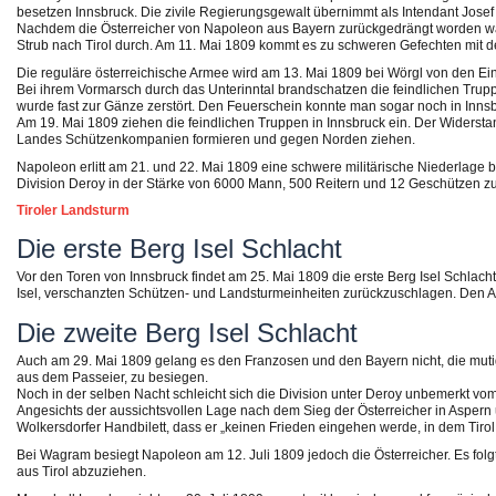
besetzen Innsbruck. Die zivile Regierungsgewalt übernimmt als Intendant Josef
Nachdem die Österreicher von Napoleon aus Bayern zurückgedrängt worden war
Strub nach Tirol durch. Am 11. Mai 1809 kommt es zu schweren Gefechten mit 
Die reguläre österreichische Armee wird am 13. Mai 1809 bei Wörgl von den Ein
Bei ihrem Vormarsch durch das Unterinntal brandschatzen die feindlichen Truppen
wurde fast zur Gänze zerstört. Den Feuerschein konnte man sogar noch in Inn
Am 19. Mai 1809 ziehen die feindlichen Truppen in Innsbruck ein. Der Widerst
Landes Schützenkompanien formieren und gegen Norden ziehen.
Napoleon erlitt am 21. und 22. Mai 1809 eine schwere militärische Niederlage 
Division Deroy in der Stärke von 6000 Mann, 500 Reitern und 12 Geschützen zu
Tiroler Landsturm
Die erste Berg Isel Schlacht
Vor den Toren von Innsbruck findet am 25. Mai 1809 die erste Berg Isel Schlacht
Isel, verschanzten Schützen- und Landsturmeinheiten zurückzuschlagen. Den 
Die zweite Berg Isel Schlacht
Auch am 29. Mai 1809 gelang es den Franzosen und den Bayern nicht, die mut
aus dem Passeier, zu besiegen.
Noch in der selben Nacht schleicht sich die Division unter Deroy unbemerkt vom
Angesichts der aussichtsvollen Lage nach dem Sieg der Österreicher in Aspern un
Wolkersdorfer Handbilett, dass er „keinen Frieden eingehen werde, in dem Tirol
Bei Wagram besiegt Napoleon am 12. Juli 1809 jedoch die Österreicher. Es folgt 
aus Tirol abzuziehen.