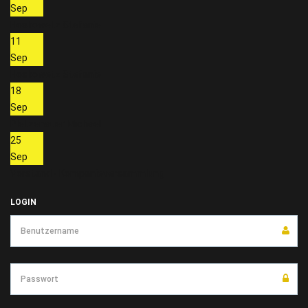
Sep
Hoskowetz Stefanie
11
Sep
Hoskowetz Stefanie
18
Sep
Pletzenauer Michael
25
Sep
Vorstand - Kompanieversammlung
LOGIN