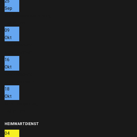
25
Sep
Kompanieversammlung
Hall in Tirol
09
Okt
Exerzierabend
Schützenheim
16
Okt
Exerzierabend
Schützenheim
18
Okt
Schützenjahrtag
Hall in Tirol
HEIMWARTDIENST
04