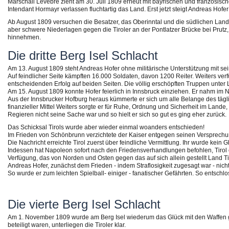
Marschall Levebre zieht am 30. Juli 1809 erneut mit bayrischen und französisch
Intendant Hormayr verlassen fluchtartig das Land. Erst jetzt steigt Andreas Ho
Ab August 1809 versuchen die Besatzer, das Oberinntal und die südlichen Lande
aber schwere Niederlagen gegen die Tiroler an der Pontlatzer Brücke bei Prut
hinnehmen.
Die dritte Berg Isel Schlacht
Am 13. August 1809 steht Andreas Hofer ohne militärische Unterstützung mit s
Auf feindlicher Seite kämpften 16.000 Soldaten, davon 1200 Reiter. Weiters ver
entscheidenden Erfolg auf beiden Seiten. Die völlig erschöpften Truppen unter 
Am 15. August 1809 konnte Hofer feierlich in Innsbruck einziehen. Er nahm i
Aus der Innsbrucker Hofburg heraus kümmerte er sich um alle Belange des täg
finanzieller Mittel Weiters sorgte er für Ruhe, Ordnung und Sicherheit im Lande
Regieren nicht seine Sache war und so hielt er sich so gut es ging eher zurück.
Das Schicksal Tirols wurde aber wieder einmal woanders entschieden!
Im Frieden von Schönbrunn verzichtete der Kaiser entgegen seinen Versprechun
Die Nachricht erreichte Tirol zuerst über feindliche Vermittlung. Ihr wurde kein
Indessen hat Napoleon sofort nach den Friedensverhandlungen befohlen, Tirol e
Verfügung, das von Norden und Osten gegen das auf sich allein gestellt Land Ti
Andreas Hofer, zunächst dem Frieden - indem Straflosigkeit zugesagt war - ni
So wurde er zum leichten Spielball- einiger - fanatischer Gefährten. So entschl
Die vierte Berg Isel Schlacht
Am 1. November 1809 wurde am Berg Isel wiederum das Glück mit den Waffen g
beteiligt waren, unterliegen die Tiroler klar.