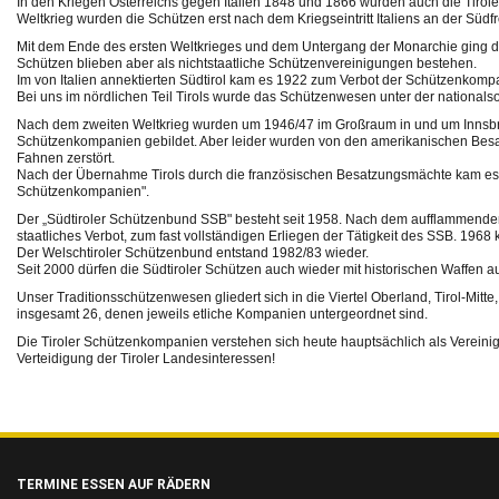
In den Kriegen Österreichs gegen Italien 1848 und 1866 wurden auch die Tiro
Weltkrieg wurden die Schützen erst nach dem Kriegseintritt Italiens an der Südfr
Mit dem Ende des ersten Weltkrieges und dem Untergang der Monarchie ging die
Schützen blieben aber als nichtstaatliche Schützenvereinigungen bestehen.
Im von Italien annektierten Südtirol kam es 1922 zum Verbot der Schützenkomp
Bei uns im nördlichen Teil Tirols wurde das Schützenwesen unter der nationalso
Nach dem zweiten Weltkrieg wurden um 1946/47 im Großraum in und um Innsbruc
Schützenkompanien gebildet. Aber leider wurden von den amerikanischen Bes
Fahnen zerstört.
Nach der Übernahme Tirols durch die französischen Besatzungsmächte kam es 
Schützenkompanien".
Der „Südtiroler Schützenbund SSB" besteht seit 1958. Nach dem aufflammenden
staatliches Verbot, zum fast vollständigen Erliegen der Tätigkeit des SSB. 196
Der Welschtiroler Schützenbund entstand 1982/83 wieder.
Seit 2000 dürfen die Südtiroler Schützen auch wieder mit historischen Waffen a
Unser Traditionsschützenwesen gliedert sich in die Viertel Oberland, Tirol-Mitte,
insgesamt 26, denen jeweils etliche Kompanien untergeordnet sind.
Die Tiroler Schützenkompanien verstehen sich heute hauptsächlich als Vereinigu
Verteidigung der Tiroler Landesinteressen!
TERMINE ESSEN AUF RÄDERN