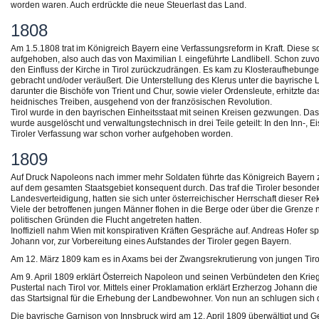
worden waren. Auch erdrückte die neue Steuerlast das Land.
1808
Am 1.5.1808 trat im Königreich Bayern eine Verfassungsreform in Kraft. Diese so
aufgehoben, also auch das von Maximilian I. eingeführte Landlibell. Schon zuv
den Einfluss der Kirche in Tirol zurückzudrängen. Es kam zu Klosteraufhebu
gebracht und/oder veräußert. Die Unterstellung des Klerus unter die bayrische L
darunter die Bischöfe von Trient und Chur, sowie vieler Ordensleute, erhitzte d
heidnisches Treiben, ausgehend von der französischen Revolution.
Tirol wurde in den bayrischen Einheitsstaat mit seinen Kreisen gezwungen. Das u
wurde ausgelöscht und verwaltungstechnisch in drei Teile geteilt: In den Inn-,
Tiroler Verfassung war schon vorher aufgehoben worden.
1809
Auf Druck Napoleons nach immer mehr Soldaten führte das Königreich Bayern z
auf dem gesamten Staatsgebiet konsequent durch. Das traf die Tiroler besonders
Landesverteidigung, hatten sie sich unter österreichischer Herrschaft dieser R
Viele der betroffenen jungen Männer flohen in die Berge oder über die Grenze n
politischen Gründen die Flucht angetreten hatten.
Inoffiziell nahm Wien mit konspirativen Kräften Gespräche auf. Andreas Hofer s
Johann vor, zur Vorbereitung eines Aufstandes der Tiroler gegen Bayern.
Am 12. März 1809 kam es in Axams bei der Zwangsrekrutierung von jungen Tir
Am 9. April 1809 erklärt Österreich Napoleon und seinen Verbündeten den Krieg 
Pustertal nach Tirol vor. Mittels einer Proklamation erklärt Erzherzog Johann di
das Startsignal für die Erhebung der Landbewohner. Von nun an schlugen sich di
Die bayrische Garnison von Innsbruck wird am 12. April 1809 überwältigt und