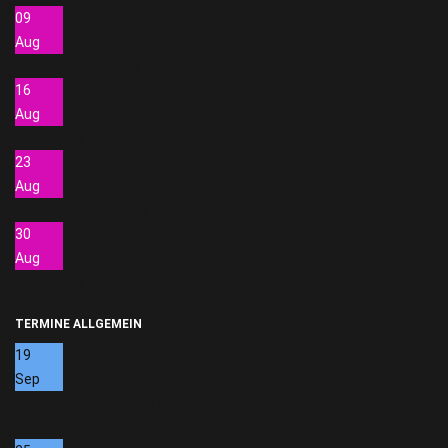
09
Aug
Pletzenauer Martin
16
Aug
Heubacher Lisa
23
Aug
Pletzenauer Michael
30
Aug
Heubacher Matthias
TERMINE ALLGEMEIN
19
Sep
Herbstfest - 50 Jahre Straubschützen
Stiftsplatz Hall in Tirol