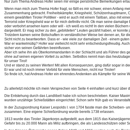
Nur zum Thema Andreas Hofer seien mir einige persönliche Bemerkungen erlau
Wenn man mich zum Thema Hofer fragt, so fällt es mir schwer, einen Anfang mei
Zusammenhang gebracht. Freiheitskämpfer, Kriegsheld, Schützenhauptmann, Ob
einem gewählten Tiroler Politiker - wird er auch mit einem Taliban, also mit eine
Terrorist oder Kriegsheld war er für mich definitiv nicht. Ob man seine damalig
oder verbohrt ansehen kann oder will - ich weiß es nicht! In den vielen Büchern 
dargestellt. Er mag sicher zu den „gebildeten" Leuten gezählt haben, er konnte 
Trotzdem kamen seine Botschaften in verständlicher Weise bei denen an, für die
Sicht nicht zu beantworten. Dass er - wie viele zur damaligen Zeit - einem guten 
War er wankelmütig? Hofer war vielleicht nicht sehr entscheidungsfreudig. Auch 
sicher von seinen Gefährten beeinflussen.
Aber ich sehe ihn als Oberkommandanten in der Schlacht und als Führer des gesam
ohne auf seinen eigenen Vorteil zu achten. Selbstlos nennt man das heutzutage. 
für unser Tirol!
Und er stand zu seinen Werten! Mit allen Konsequenzen, ging dafür sogar in d
Er war und ist noch immer Vorbild für viele Menschen, nicht nur Tiroler!
So finde ich, hat Andreas Hofer ein ehrendes Andenken als Kämpfer für seine We
Zu allerletzt möchte ich mein Versprechen von Seite 4 einhalten und kurz über 
Die Entstehung durch das Landlibell habe ich schon beschrieben. Kaiser Maximi
wurden unzählige Schießstätten eingerichtet. Schon sehr früh gab es Veranst
In der Zuzugsordnung Kaiser Leopolds I. von 1704 fasste man die Scheiben- 
zusammen. Eine eigene Schießordnung wurde bereits 1738 erlassen.
1813 wurde das Tiroler Jägerkorps aufgestellt, aus dem 1815 das Kaiserjägerr
Gefahr bis zu 20.000 Mann als Miliz aufbringen, die als Landesschützen oder 