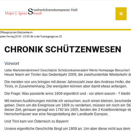
Öffnungszeiten Schützenheim
jeden Freitag 20:00 - 23:00 Uhr in der Fuxmagengasse 20
CHRONIK SCHÜTZENWESEN
Vorwort
Liebe Marketenderinnen! Geschätzte Schützenkameraden! Werte Homepage-Besucher!
Heuer feiern wir Tiroler das Gedenkjahr 2009, die zweihundertste Wiederkehr d
Die meisten von uns bringen mit dieser Jahreszahl zwar den Andreas Hofer, die
Tirols, in Zusammenhang. Die wenigsten können aber damit etwas anfangen.
Die Frage: Was passierte anno 1809 eigentlich und - vor allem warum - ? bleib
Mit meinen Ausführungen möchte ich versuchen, euch einen kleinen, bescheidene
geben. Denn um die Ereignisse um 1809 zu verstehen, müssen wir noch ein Stüc
dieser Zeit, genauer gesagt von 1792 bis 1805, fanden die 3 Koalitionskriege s
Herrscherhäuser war eine Neugestaltung der Landkarte Europas.
Und Tirol kam von Österreich zu Bayern!
Unsere eigentliche Geschichte fängt um 1809 an. Um aber diese nicht aus dem 