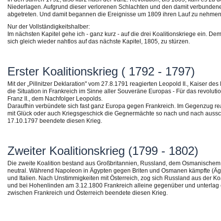
Niederlagen. Aufgrund dieser verlorenen Schlachten und den damit verbunden
abgetreten. Und damit begannen die Ereignisse um 1809 ihren Lauf zu nehmen
Nur der Vollständigkeitshalber:
Im nächsten Kapitel gehe ich - ganz kurz - auf die drei Koalitionskriege ein. De
sich gleich wieder nahtlos auf das nächste Kapitel, 1805, zu stürzen.
Erster Koalitionskrieg ( 1792 - 1797)
Mit der „Pillnitzer Deklaration" vom 27.8.1791 reagierten Leopold II., Kaiser d
die Situation in Frankreich im Sinne aller Souveräne Europas - Für das revoluti
Franz II., dem Nachfolger Leopolds.
Daraufhin verbündete sich fast ganz Europa gegen Frankreich. Im Gegenzug rea
mit Glück oder auch Kriegsgeschick die Gegnermächte so nach und nach aussc
17.10.1797 beendete diesen Krieg.
Zweiter Koalitionskrieg (1799 - 1802)
Die zweite Koalition bestand aus Großbritannien, Russland, dem Osmanischem R
neutral. Während Napoleon in Ägypten gegen Briten und Osmanen kämpfte (Ägyp
und Italien. Nach Unstimmigkeiten mit Österreich, zog sich Russland aus der K
und bei Hohenlinden am 3.12.1800 Frankreich alleine gegenüber und unterlag em
zwischen Frankreich und Österreich beendete diesen Krieg.