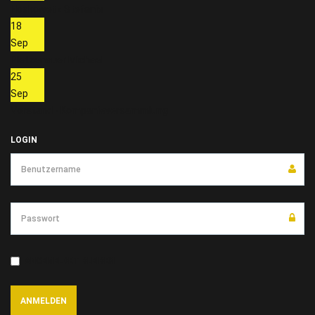
Hoskowetz Stefanie
18
Sep
Pletzenauer Michael
25
Sep
Vorstand - Kompanieversammlung
LOGIN
ANGEMELDET BLEIBEN