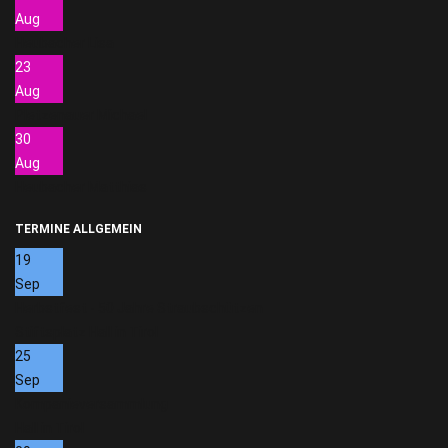
Aug
Heubacher Lisa
23
Aug
Pletzenauer Michael
30
Aug
Heubacher Matthias
TERMINE ALLGEMEIN
19
Sep
Herbstfest - 50 Jahre Straubschützen
Stiftsplatz Hall in Tirol
25
Sep
Kompanieversammlung
Hall in Tirol