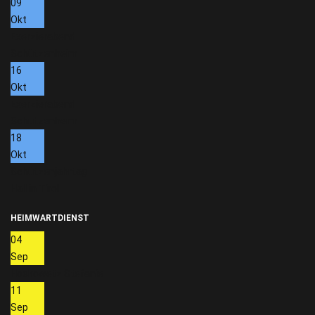
09
Okt
Exerzierabend
Schützenheim
16
Okt
Exerzierabend
Schützenheim
18
Okt
Schützenjahrtag
Hall in Tirol
HEIMWARTDIENST
04
Sep
Hoskowetz Stefanie
11
Sep